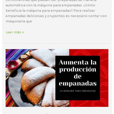
automática con la máquina para empanadas. ¿Cómo
beneficia la máquina para empanadas? Para realizar
empanadas deliciosas y crujientes es necesario contar con
maquinaria que
Leer más »
Conoce
la
máquina
para
empanadas
guatemaltecas