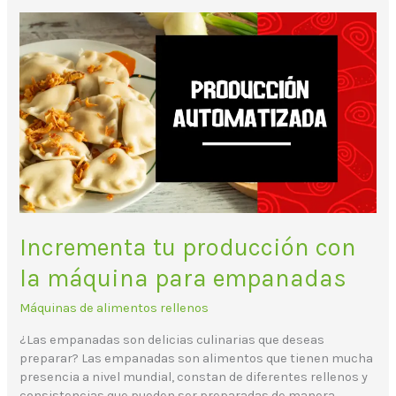
Incrementa
tu
producción
con
la
máquina
para
empanadas
Incrementa tu producción con
la máquina para empanadas
Máquinas de alimentos rellenos
¿Las empanadas son delicias culinarias que deseas
preparar? Las empanadas son alimentos que tienen mucha
presencia a nivel mundial, constan de diferentes rellenos y
consistencias que pueden ser preparadas de manera