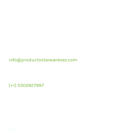
Correo electrónico
info@productostaiwaneses.com
Re
Ventas internacionales
(+1) 5302927997