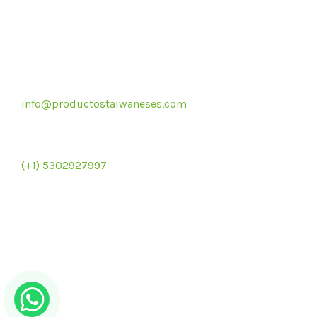
Correo electrónico
info@productostaiwaneses.com
Re
Ventas internacionales
(+1) 5302927997