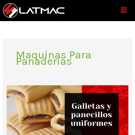
Ir
Menú
al
contenido
Maquinas Para
Panaderias
¿Cómo
hacer
galletas
y
panecillos
uniformes?