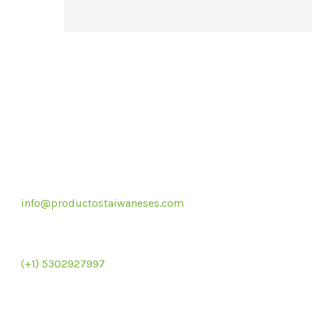
Correo electrónico
info@productostaiwaneses.com
Re
Ventas internacionales
(+1) 5302927997