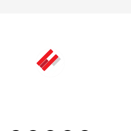
LATMAC
Zhong
presentante exclusivo de marcas asiáticas para el
mercado latinoamericano en el sector de
foodservice e industrial.