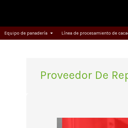
Ir
al
contenido
Equipo de panadería
Línea de procesamiento de caca
Proveedor De Re
Las
ventajas