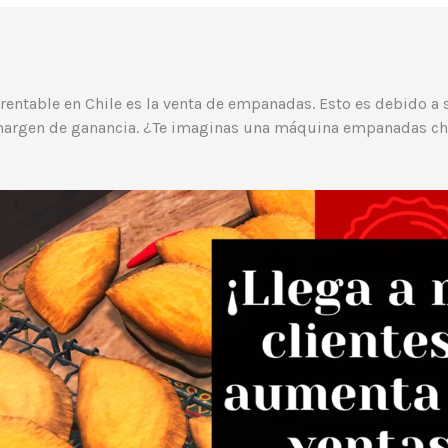
YouTube
Facebook
Obtén información adicional
Instagram
LinkedIn
entable en Chile es la venta de empanadas. Esto es debido a 
 margen de ganancia. ¿Te imaginas una máquina empanadas ch