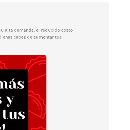
su alta demanda, el reducido costo
ilenas capaz de aumentar tus