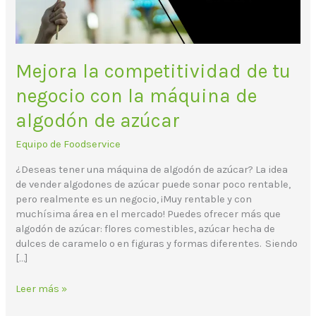
máquina
de
algodón
de
Mejora la competitividad de tu
azúcar
negocio con la máquina de
algodón de azúcar
Equipo de Foodservice
¿Deseas tener una máquina de algodón de azúcar? La idea
de vender algodones de azúcar puede sonar poco rentable,
pero realmente es un negocio, ¡Muy rentable y con
muchísima área en el mercado! Puedes ofrecer más que
algodón de azúcar: flores comestibles, azúcar hecha de
dulces de caramelo o en figuras y formas diferentes. Siendo
[…]
Leer más »