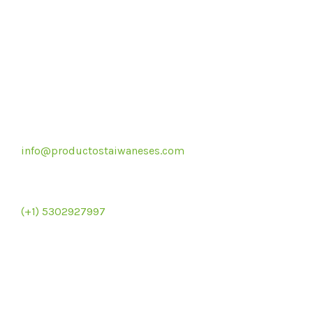
Correo electrónico
info@productostaiwaneses.com
Re
Ventas internacionales
(+1) 5302927997