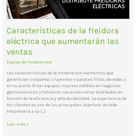
ventas
Características de la freidora
eléctrica que aumentarán las
ventas
Equipo de Foodservice
Las características de la freidora son elementos que
garantizan croquetas crujientes o patatas fritas, doradas y
en su punto. Al ser equipos imprescindibles en negocios
gastronómicos y hoteleros necesitan estar diseñados en
función de la eficiencia y alta durabilidad. La experiencia de
los clientes es uno de los principales objetivos de todo
empresario y su […]
Leer más »