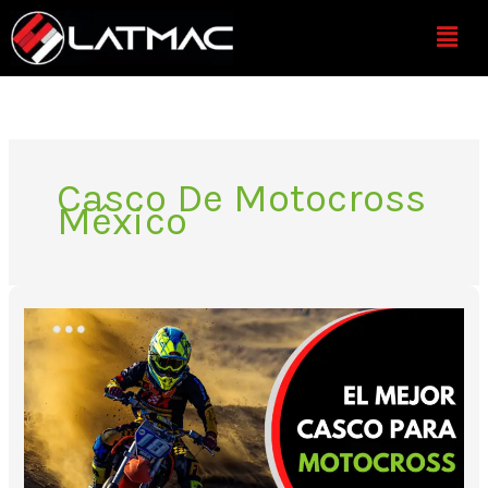
Ir
Menú
al
contenido
Casco De Motocross
México
El
mejor
casco
para
motocross