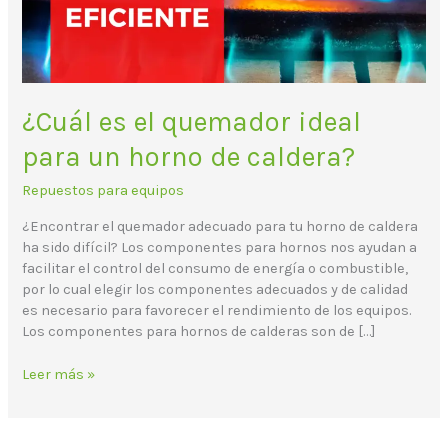
horno
de
caldera?
¿Cuál es el quemador ideal
para un horno de caldera?
Repuestos para equipos
¿Encontrar el quemador adecuado para tu horno de caldera
ha sido difícil? Los componentes para hornos nos ayudan a
facilitar el control del consumo de energía o combustible,
por lo cual elegir los componentes adecuados y de calidad
es necesario para favorecer el rendimiento de los equipos.
Los componentes para hornos de calderas son de […]
Leer más »