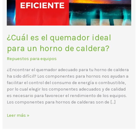
horno
de
caldera?
¿Cuál es el quemador ideal
para un horno de caldera?
Repuestos para equipos
¿Encontrar el quemador adecuado para tu horno de caldera
ha sido difícil? Los componentes para hornos nos ayudan a
facilitar el control del consumo de energía o combustible,
por lo cual elegir los componentes adecuados y de calidad
es necesario para favorecer el rendimiento de los equipos.
Los componentes para hornos de calderas son de […]
Leer más »