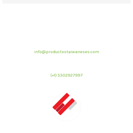
Correo electrónico
info@productostaiwaneses.com
Ventas internacionales
(+1) 5302927997
LATMAC