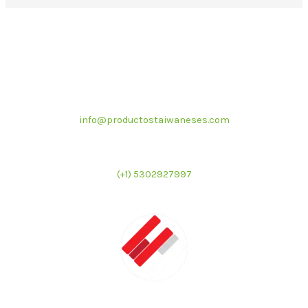
Correo electrónico
info@productostaiwaneses.com
Ventas internacionales
(+1) 5302927997
LATMAC