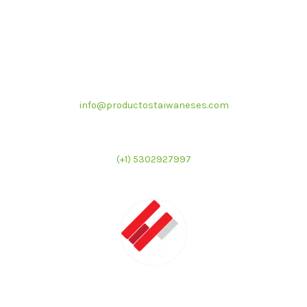
Correo electrónico
info@productostaiwaneses.com
Ventas internacionales
(+1) 5302927997
LATMAC