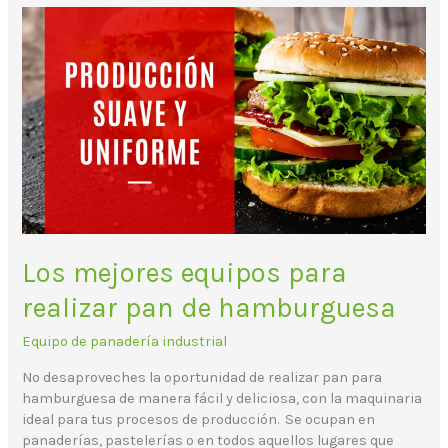
Los
mejores
equipos
para
realizar
pan
de
hamburguesa
Los mejores equipos para
realizar pan de hamburguesa
Equipo de panadería industrial
No desaproveches la oportunidad de realizar pan para
hamburguesa de manera fácil y deliciosa, con la maquinaria
ideal para tus procesos de producción. Se ocupan en
panaderías, pastelerías o en todos aquellos lugares que