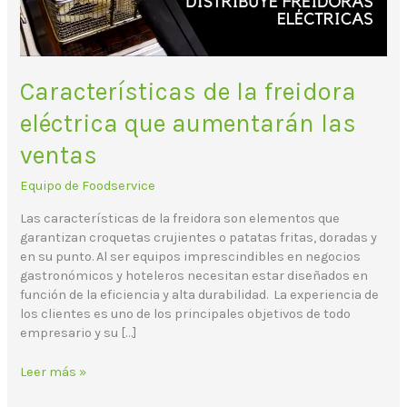
ventas
Características de la freidora
eléctrica que aumentarán las
ventas
Equipo de Foodservice
Las características de la freidora son elementos que
garantizan croquetas crujientes o patatas fritas, doradas y
en su punto. Al ser equipos imprescindibles en negocios
gastronómicos y hoteleros necesitan estar diseñados en
función de la eficiencia y alta durabilidad. La experiencia de
los clientes es uno de los principales objetivos de todo
empresario y su […]
Leer más »