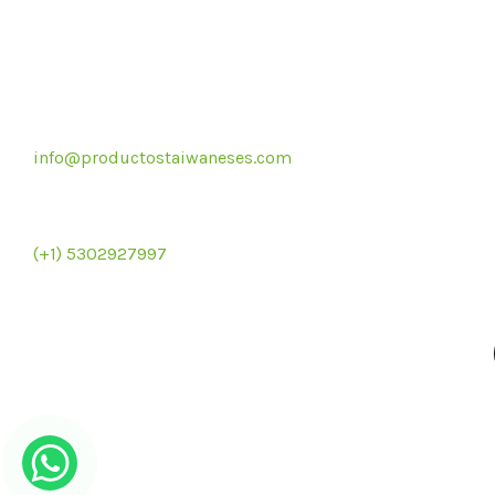
Correo electrónico
info@productostaiwaneses.com
Repre
Ventas internacionales
e
(+1) 5302927997