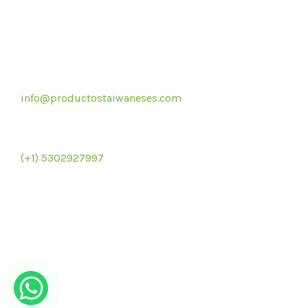
Correo electrónico
info@productostaiwaneses.com
Re
Ventas internacionales
(+1) 5302927997