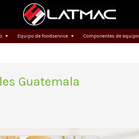
o
Equipo de foodservice
Componentes de equipos
ales Guatemala