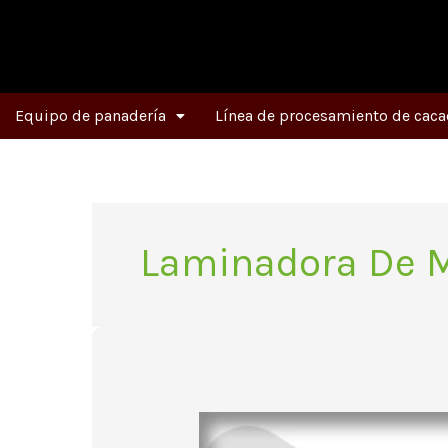
Ir
al
contenido
Equipo de panadería
Línea de procesamiento de caca
Laminadora De 
5
ventajas