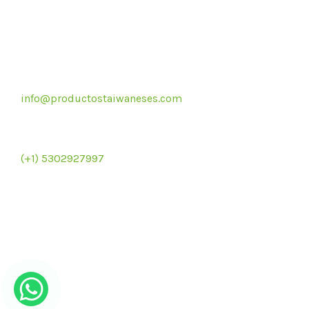
Correo electrónico
info@productostaiwaneses.com
Re
Ventas internacionales
(+1) 5302927997