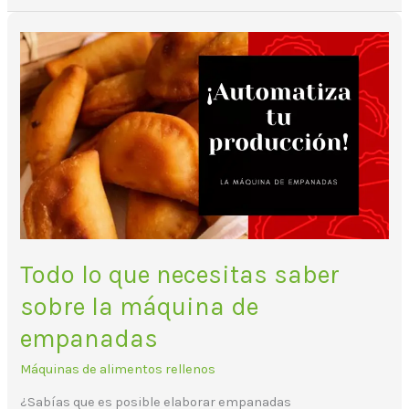
Todo
lo
que
necesitas
saber
sobre
la
máquina
de
empanadas
Todo lo que necesitas saber
sobre la máquina de
empanadas
Máquinas de alimentos rellenos
¿Sabías que es posible elaborar empanadas