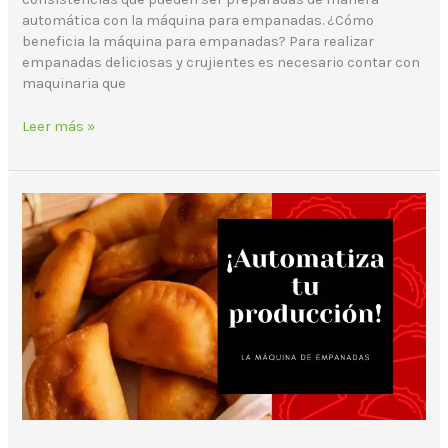
automática con la máquina para empanadas. ¿Cómo
beneficia la máquina para empanadas? Para realizar
empanadas deliciosas y crujientes es necesario contar con
maquinaria que
Leer más »
Todo
lo
que
necesitas
saber
sobre
la
máquina
de
empanadas