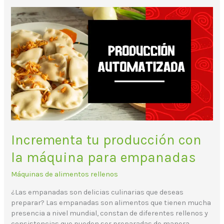
Incrementa
tu
producción
con
la
máquina
para
empanadas
Incrementa tu producción con
la máquina para empanadas
Máquinas de alimentos rellenos
¿Las empanadas son delicias culinarias que deseas
preparar? Las empanadas son alimentos que tienen mucha
presencia a nivel mundial, constan de diferentes rellenos y
consistencias que pueden ser preparadas de manera