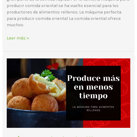
producir comida oriental se ha vuelto esencial para los
productores de alimentos rellenos. La máquina perfecta
para producir comida oriental La comida oriental ofrece
muchos
Leer más »
¿Cómo
producir
platillos
rellenos
de
forma
industrial?