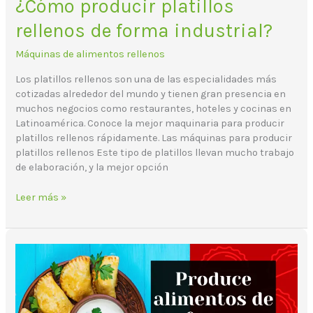
¿Cómo producir platillos
rellenos de forma industrial?
Máquinas de alimentos rellenos
Los platillos rellenos son una de las especialidades más
cotizadas alrededor del mundo y tienen gran presencia en
muchos negocios como restaurantes, hoteles y cocinas en
Latinoamérica. Conoce la mejor maquinaria para producir
platillos rellenos rápidamente. Las máquinas para producir
platillos rellenos Este tipo de platillos llevan mucho trabajo
de elaboración, y la mejor opción
Leer más »
¿Cómo
automatizar
la
producción
de