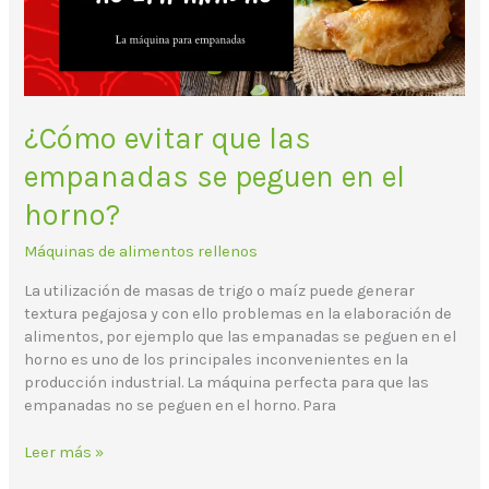
en
el
horno?
¿Cómo evitar que las
empanadas se peguen en el
horno?
Máquinas de alimentos rellenos
La utilización de masas de trigo o maíz puede generar
textura pegajosa y con ello problemas en la elaboración de
alimentos, por ejemplo que las empanadas se peguen en el
horno es uno de los principales inconvenientes en la
producción industrial. La máquina perfecta para que las
empanadas no se peguen en el horno. Para
Leer más »