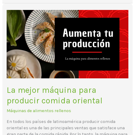
La
mejor
máquina
para
producir
comida
oriental
La mejor máquina para
producir comida oriental
Máquinas de alimentos rellenos
En todos los países de latinoamérica producir comida
oriental es una de las principales ventas que satisface una
gran parte de la comida rápida. Por lo tanto, la máquina para