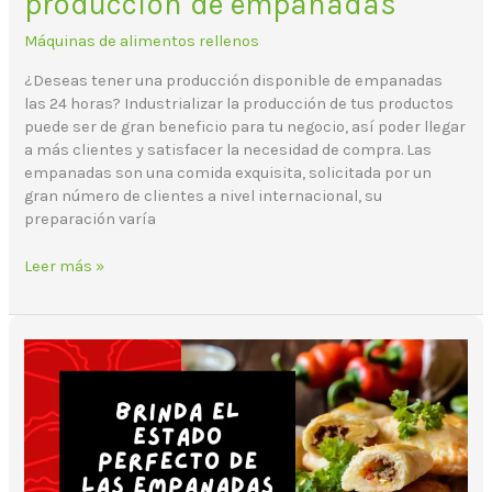
producción de empanadas
Máquinas de alimentos rellenos
¿Deseas tener una producción disponible de empanadas
las 24 horas? Industrializar la producción de tus productos
puede ser de gran beneficio para tu negocio, así poder llegar
a más clientes y satisfacer la necesidad de compra. Las
empanadas son una comida exquisita, solicitada por un
gran número de clientes a nivel internacional, su
preparación varía
Leer más »
¿Cómo
evitar
que
las
empanadas
se
peguen