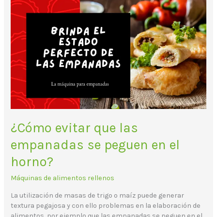
¿Cómo
evitar
que
las
empanadas
se
peguen
en
el
horno?
¿Cómo evitar que las
empanadas se peguen en el
horno?
Máquinas de alimentos rellenos
La utilización de masas de trigo o maíz puede generar
textura pegajosa y con ello problemas en la elaboración de
alimentos, por ejemplo que las empanadas se peguen en el