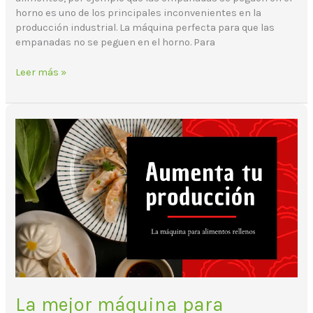
horno es uno de los principales inconvenientes en la
producción industrial. La máquina perfecta para que las
empanadas no se peguen en el horno. Para
Leer más »
La
mejor
máquina
para
producir
comida
oriental
La mejor máquina para