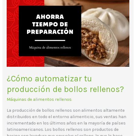
¿Cómo
automatizar
tu
producción
de
bollos
rellenos?
¿Cómo automatizar tu
producción de bollos rellenos?
Máquinas de alimentos rellenos
La producción de bollos rellenos son alimentos altamente
distribuidos en todo el entorno alimenticio, sus ventas han
incrementado en los últimos años en la mayoría de países
latinoamericanos. Los bollos rellenos son productos de
harina con levadura que envuelve el relleno, lo que lo hace