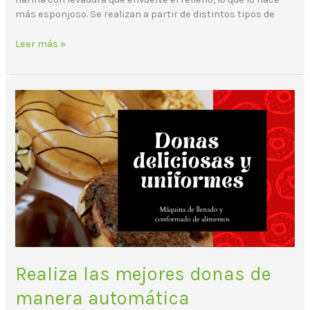
más esponjoso. Se realizan a partir de distintos tipos de
Leer más »
Realiza
las
mejores
donas
de
manera
automática
Realiza las mejores donas de
manera automática