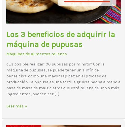
de
pupusas
Los 3 beneficios de adquirir la
máquina de pupusas
Máquinas de alimentos rellenos
¿Es posible realizar 100 pupusas por minuto? Con la
máquina de pupusas, se puede tener un sinfín de
beneficios, como una mayor rapidez en el proceso de
producción. La pupusa es una tortilla gruesa hecha a mano a
base de masa de maíz o arroz que está rellena de uno o más
ingredientes, pueden ser […]
Leer más »