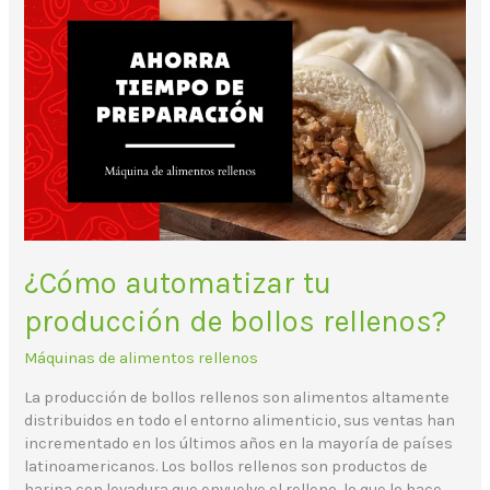
¿Cómo
automatizar
tu
producción
de
bollos
rellenos?
¿Cómo automatizar tu
producción de bollos rellenos?
Máquinas de alimentos rellenos
La producción de bollos rellenos son alimentos altamente
distribuidos en todo el entorno alimenticio, sus ventas han
incrementado en los últimos años en la mayoría de países
latinoamericanos. Los bollos rellenos son productos de
harina con levadura que envuelve el relleno, lo que lo hace