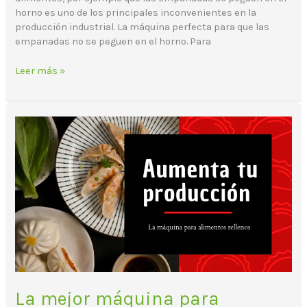
horno es uno de los principales inconvenientes en la
producción industrial. La máquina perfecta para que las
empanadas no se peguen en el horno. Para
Leer más »
La
mejor
máquina
para
producir
comida
oriental
La mejor máquina para