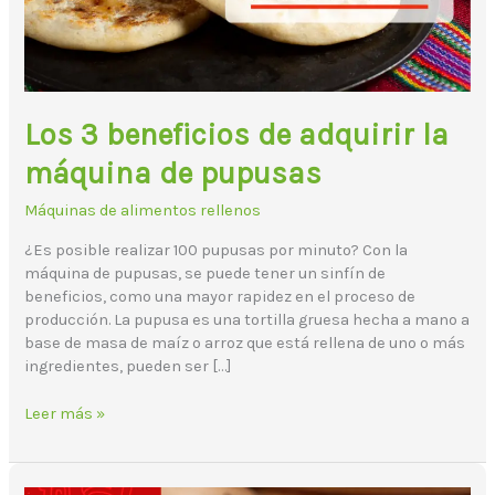
de
pupusas
Los 3 beneficios de adquirir la
máquina de pupusas
Máquinas de alimentos rellenos
¿Es posible realizar 100 pupusas por minuto? Con la
máquina de pupusas, se puede tener un sinfín de
beneficios, como una mayor rapidez en el proceso de
producción. La pupusa es una tortilla gruesa hecha a mano a
base de masa de maíz o arroz que está rellena de uno o más
ingredientes, pueden ser […]
Leer más »