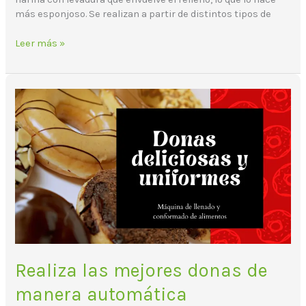
más esponjoso. Se realizan a partir de distintos tipos de
Leer más »
Realiza
las
mejores
donas
de
manera
automática
Realiza las mejores donas de
manera automática