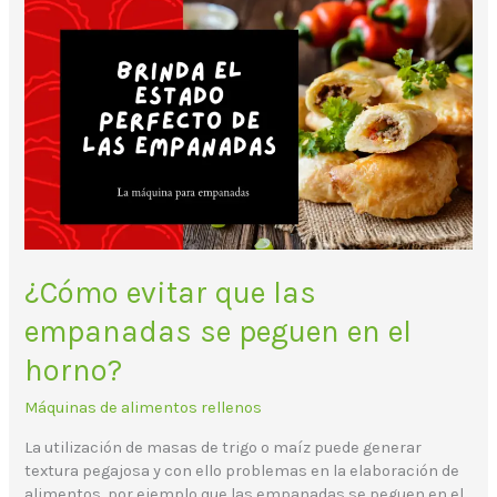
¿Cómo
evitar
que
las
empanadas
se
peguen
en
el
horno?
¿Cómo evitar que las
empanadas se peguen en el
horno?
Máquinas de alimentos rellenos
La utilización de masas de trigo o maíz puede generar
textura pegajosa y con ello problemas en la elaboración de
alimentos, por ejemplo que las empanadas se peguen en el