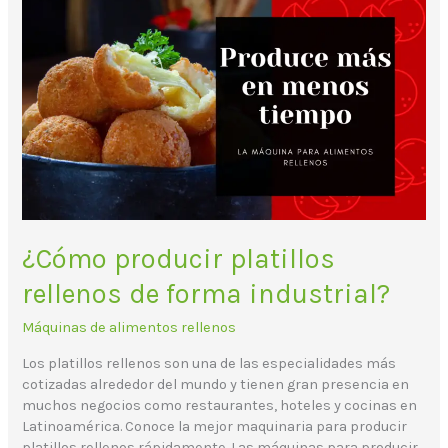
¿Cómo
producir
platillos
rellenos
de
forma
industrial?
¿Cómo producir platillos
rellenos de forma industrial?
Máquinas de alimentos rellenos
Los platillos rellenos son una de las especialidades más
cotizadas alrededor del mundo y tienen gran presencia en
muchos negocios como restaurantes, hoteles y cocinas en
Latinoamérica. Conoce la mejor maquinaria para producir
platillos rellenos rápidamente. Las máquinas para producir