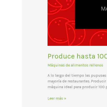
Produce hasta 10
Máquinas de alimentos rellenos
A lo largo del tiempo las pupusas
mayoría de restaurantes. Producir
máquina ideal para producir 100
Leer más »