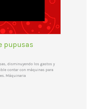
de pupusas
sas, disminuyendo los gastos y
dible contar con máquinas para
es. Máquinaria