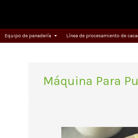
Ir
al
contenido
Equipo de panadería
Línea de procesamiento de caca
Máquina Para Pu
Descubre
las