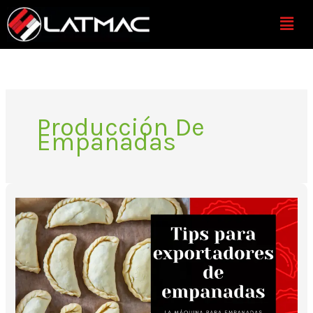
Ir
Menú
al
contenido
Producción De
Empanadas
3
tips
para
exportar
empanadas