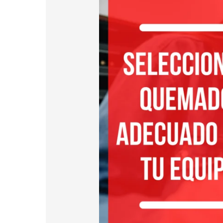
el
mejor
quemador
para
equipos?