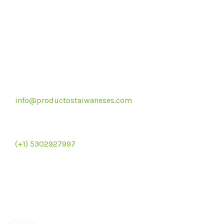
Correo electrónico
info@productostaiwaneses.com
Re
Ventas internacionales
(+1) 5302927997