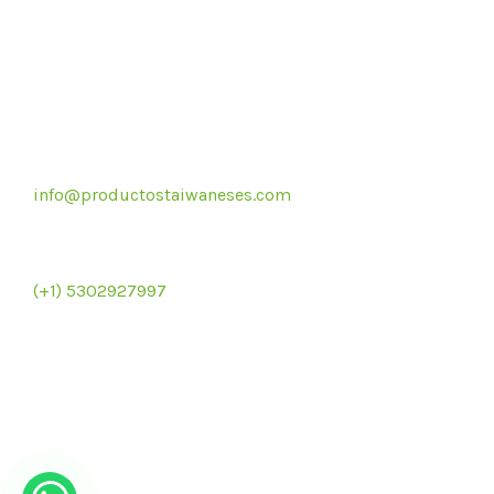
Correo electrónico
info@productostaiwaneses.com
Re
Ventas internacionales
(+1) 5302927997