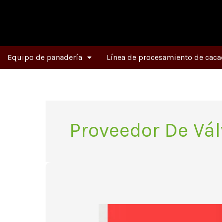
Ir
al
contenido
Equipo de panadería
Línea de procesamiento de caca
Proveedor De Vál
Las
ventajas