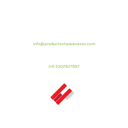
Correo electrónico
info@productostaiwaneses.com
Ventas internacionales
(+1) 5302927997
LATMAC