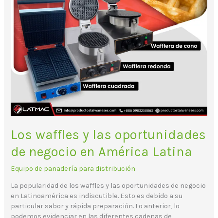
América
Latina
Los waffles y las oportunidades
de negocio en América Latina
Equipo de panadería para distribución
La popularidad de los waffles y las oportunidades de negocio
en Latinoamérica es indiscutible. Esto es debido a su
particular sabor y rápida preparación. Lo anterior, lo
podemos evidenciar en las diferentes cadenas de