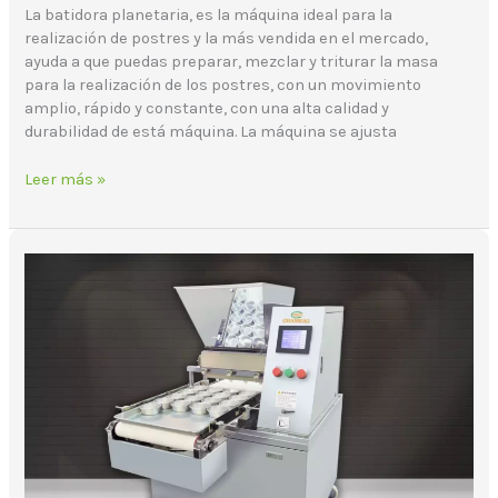
La batidora planetaria, es la máquina ideal para la
realización de postres y la más vendida en el mercado,
ayuda a que puedas preparar, mezclar y triturar la masa
para la realización de los postres, con un movimiento
amplio, rápido y constante, con una alta calidad y
durabilidad de está máquina. La máquina se ajusta
Leer más »
La
máquina
para
galletas
que
buscan
las
panaderías