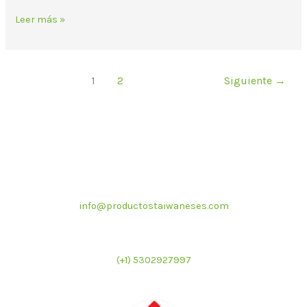
Leer más »
1
2
Siguiente
→
Correo electrónico
info@productostaiwaneses.com
Ventas internacionales
(+1) 5302927997