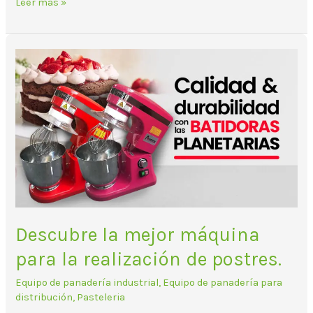
Leer más »
Descubre
la
mejor
máquina
para
la
realización
de
postres.
Descubre la mejor máquina
para la realización de postres.
Equipo de panadería industrial
,
Equipo de panadería para
distribución
,
Pasteleria