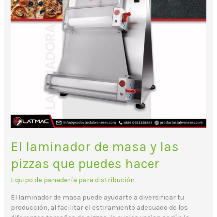
que
puedes
hacer
El laminador de masa y las
pizzas que puedes hacer
Equipo de panadería para distribución
El laminador de masa puede ayudarte a diversificar tu
producción, al facilitar el estiramiento adecuado de los