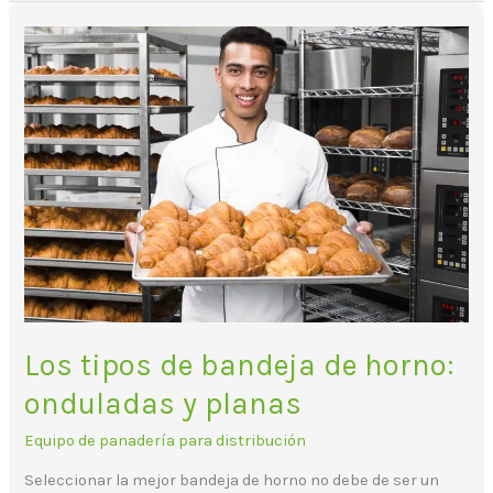
Los
tipos
de
bandeja
de
horno:
onduladas
y
planas
Los tipos de bandeja de horno:
onduladas y planas
Equipo de panadería para distribución
Seleccionar la mejor bandeja de horno no debe de ser un