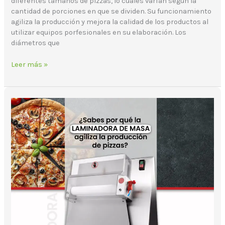
diferentes tamaños de pizzas, lo cuales varían según la
cantidad de porciones en que se dividen. Su funcionamiento
agiliza la producción y mejora la calidad de los productos al
utilizar equipos porfesionales en su elaboración. Los
diámetros que
Leer más »
Conoce
3
beneficios
de
la
laminadora
de
masa
para
pizza