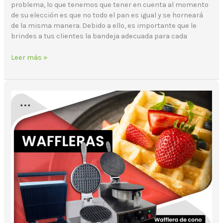
problema, lo que tenemos que tener en cuenta al momento
de su elección es que no todo el pan es igual y se horneará
de la misma manera. Debido a ello, es importante que le
brindes a tus clientes la bandeja adecuada para cada
Leer más »
Los
waffles
y
las
oportunidades
de
negocio
en
América
Latina