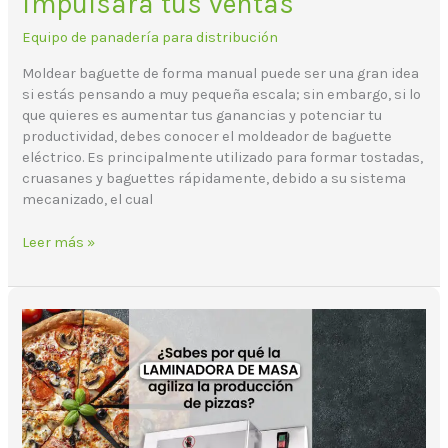
impulsará tus ventas
Equipo de panadería para distribución
Moldear baguette de forma manual puede ser una gran idea
si estás pensando a muy pequeña escala; sin embargo, si lo
que quieres es aumentar tus ganancias y potenciar tu
productividad, debes conocer el moldeador de baguette
eléctrico. Es principalmente utilizado para formar tostadas,
cruasanes y baguettes rápidamente, debido a su sistema
mecanizado, el cual
Leer más »
El
laminador
de
masa
y
las
pizzas