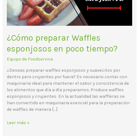
¿Cómo preparar Waffles
esponjosos en poco tiempo?
Equipo de Foodservice
¿Deseas preparar waffles esponjosos y suavecitos por
dentro pero crujientes por fuera? Es necesario contar con
maquinaria ideal para mantener el sabor y consistencia de
los alimentos que día a día preparamos. Produce waffles
esponjosos y crujientes En la actualidad las waffleras se
han convertido en maquinaria esencial para la preparación
de waffles de manera […]
Leer más »