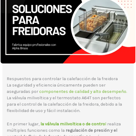
Respuestos para controlar la calefacción de la freidora
La seguridad y eficiencia únicamente pueden ser
aseguradas por
componentes de calidad y alto desempeño.
La válvula milivoltica y el termostato A64T son perfectos
para el control de la calefacción de la freidora, debido a la
flexibilidad de uso y fácil instalación.
En primer lugar,
la válvula milivoltica o de contro
l
realiza
múltiples funciones como la
regulación de presión y el