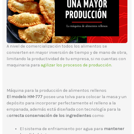
A nivel de comercialización todos los alimentos se
convierten en mayor inversión de tiempo y de mano de obra,
limitando la productividad de tu empresa, si no cuentas con
maquinaria para
agilizar los procesos de producción
.
Máquina para la producción de alimentos rellenos
El modelo HM-777
posee una tolva para colocar la masa y un
depósito para incorporar perfectamente el relleno a la
empanada, además está diseñada con tecnología para la
c
orrecta conservación de los ingredientes
como:
El sistema de enfriamiento por agua para
mantener