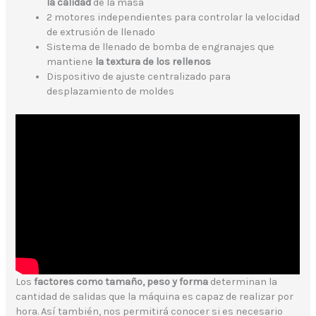
la calidad
de la masa
2 motores independientes para controlar la velocidad
de extrusión de llenado
Sistema de llenado de bomba de engranajes que
mantiene
la textura de los rellenos
Dispositivo de ajuste centralizado para
desplazamiento de moldes
Los
factores como tamaño, peso y forma
determinan la
cantidad de salidas que la máquina es capaz de realizar por
hora. Así también, nos permitirá conocer si es necesario