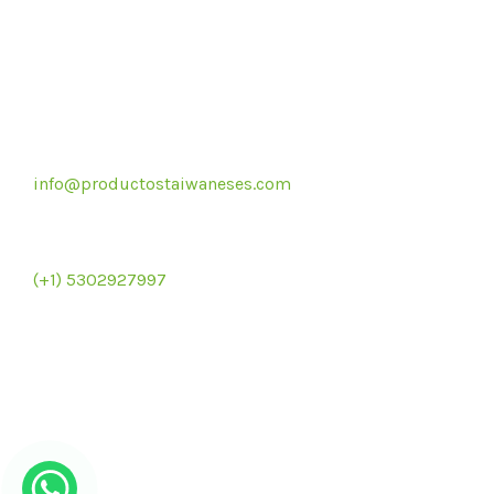
Correo electrónico
info@productostaiwaneses.com
Re
Ventas internacionales
(+1) 5302927997