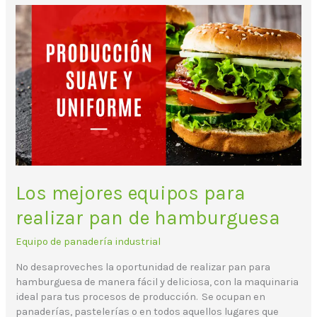
Los
mejores
equipos
para
realizar
pan
de
hamburguesa
Los mejores equipos para
realizar pan de hamburguesa
Equipo de panadería industrial
No desaproveches la oportunidad de realizar pan para
hamburguesa de manera fácil y deliciosa, con la maquinaria
ideal para tus procesos de producción. Se ocupan en
panaderías, pastelerías o en todos aquellos lugares que