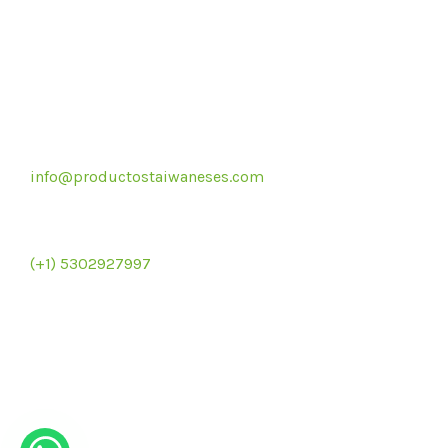
Correo electrónico
info@productostaiwaneses.com
Re
Ventas internacionales
(+1) 5302927997