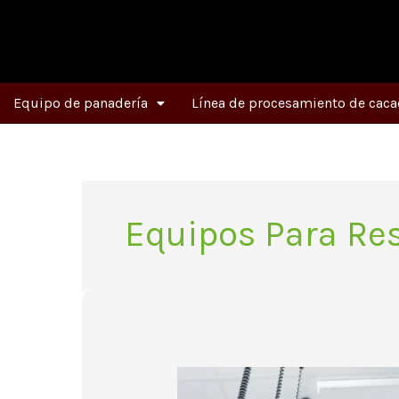
Ir
al
contenido
Equipo de panadería
Línea de procesamiento de caca
Equipos Para Res
Los
equipos