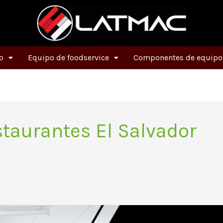
o
Equipo de foodservice
Componentes de equipos
taurantes El Salvador