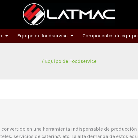
o
Equipo de foodservice
Componentes de equipos
/
Equipo de Foodservice
YouTube
Facebook
Obtén información adicional
Instagram
LinkedIn
n convertido en una herramienta indispensable de producción 
les, servicios de catering, etc. La alta demanda de estos equ