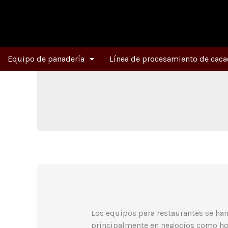
Ir
al
contenido
Equipo de panadería
Línea de procesamiento de caca
Los equipos para restaurantes se ha
principalmente en negocios como hote