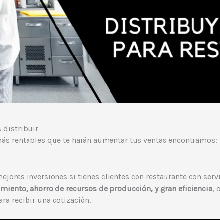
 distribuir
ás rentables que te harán aumentar tus ventas encontramos:
ejores inversiones si tienes clientes con restaurante con servi
iento, ahorro de recursos de producción, y gran eficiencia
, 
ra recibir una cotización.