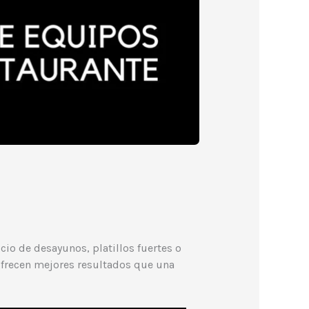
cio de desayunos, platillos fuertes o
ofrecen mejores resultados que una