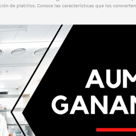
ción de platillos. Conoce las características que los convierte