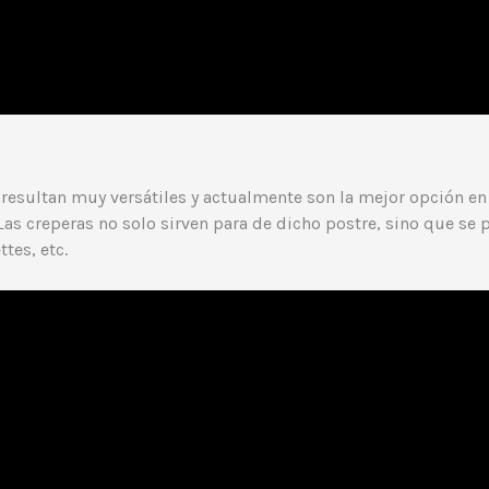
esultan muy versátiles y actualmente son la mejor opción en 
s creperas no solo sirven para de dicho postre, sino que se pu
tes, etc.