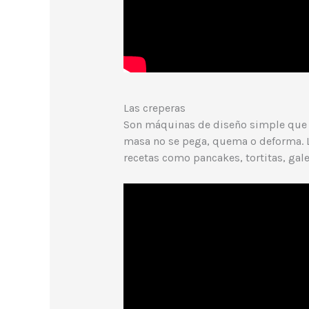
Las creperas
Son máquinas de diseño simple que r
masa no se pega, quema o deforma. La
recetas como pancakes, tortitas, galet