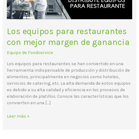
ganancia
Los equipos para restaurantes
con mejor margen de ganancia
Equipo de Foodservice
Los equipos para restaurantes se han convertido en una
herramienta indispensable de producción y distribución de
alimentos, principalmente en negocios como hoteles,
servicios de catering, etc. La alta demanda de estos equipos
es debido a su alta calidad y eficiencia en los procesos de
elaboración de platillos. Conoce las características que los
convierten en una […]
Leer más »