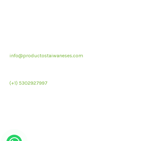
Correo electrónico
info@productostaiwaneses.com
Re
Ventas internacionales
(+1) 5302927997