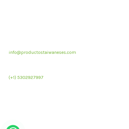
Correo electrónico
info@productostaiwaneses.com
Re
Ventas internacionales
(+1) 5302927997