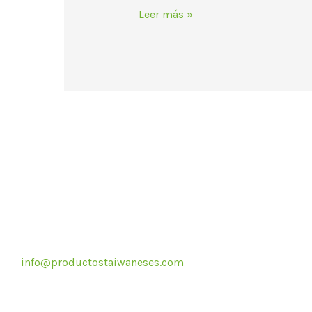
Leer más »
Correo electrónico
info@productostaiwaneses.com
Re
Ventas internacionales