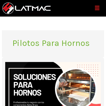
Ir
Menú
al
contenido
Pilotos Para Hornos
Soluciones
para
hornos
de
alto
rendimiento