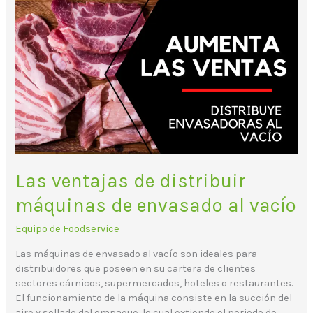
Las
ventajas
de
distribuir
máquinas
de
envasado
al
vacío
Las ventajas de distribuir
máquinas de envasado al vacío
Equipo de Foodservice
Las máquinas de envasado al vacío son ideales para
distribuidores que poseen en su cartera de clientes
sectores cárnicos, supermercados, hoteles o restaurantes.
El funcionamiento de la máquina consiste en la succión del
aire y sellado del empaque, lo cual extiende el periodo de