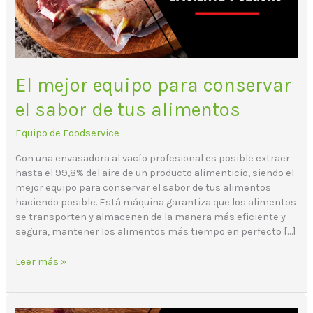
de
tus
alimentos
El mejor equipo para conservar
el sabor de tus alimentos
Equipo de Foodservice
Con una envasadora al vacío profesional es posible extraer
hasta el 99,8% del aire de un producto alimenticio, siendo el
mejor equipo para conservar el sabor de tus alimentos
haciendo posible. Está máquina garantiza que los alimentos
se transporten y almacenen de la manera más eficiente y
segura, mantener los alimentos más tiempo en perfecto […]
Leer más »