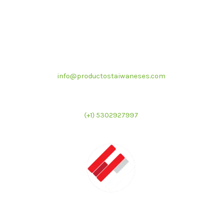
Correo electrónico
info@productostaiwaneses.com
Ventas internacionales
(+1) 5302927997
LATMAC