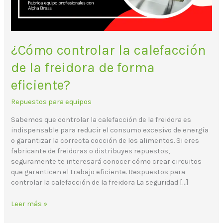
forma
eficiente?
¿Cómo controlar la calefacción
de la freidora de forma
eficiente?
Repuestos para equipos
Sabemos que controlar la calefacción de la freidora es
indispensable para reducir el consumo excesivo de energía
o garantizar la correcta cocción de los alimentos. Si eres
fabricante de freidoras o distribuyes repuestos,
seguramente te interesará conocer cómo crear circuitos
que garanticen el trabajo eficiente. Respuestos para
controlar la calefacción de la freidora La seguridad […]
Leer más »