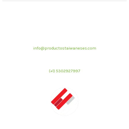
Correo electrónico
info@productostaiwaneses.com
Ventas internacionales
(+1) 5302927997
LATMAC