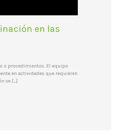
inación en las
as o procedimientos. El equipo
mente en actividades que requieren
n se […]