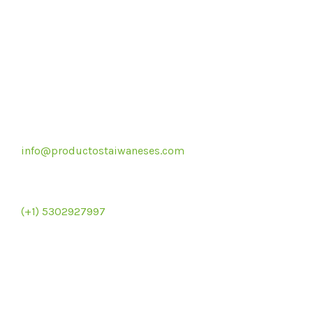
Correo electrónico
info@productostaiwaneses.com
Re
Ventas internacionales
(+1) 5302927997