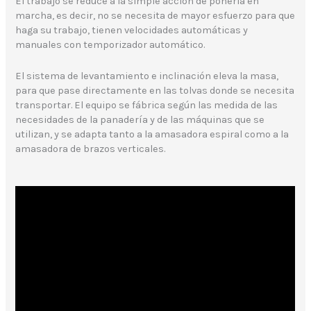
El trabajo se reduce a la simple acción de ponerla en
marcha, es decir, no se necesita de mayor esfuerzo para que
haga su trabajo, tienen velocidades automáticas y
manuales con temporizador automático.
El sistema de levantamiento e inclinación eleva la masa,
para que pase directamente en las tolvas donde se necesita
transportar. El equipo se fábrica según las medida de las
necesidades de la panadería y de las máquinas que se
utilizan, y se adapta tanto a la amasadora espiral como a la
amasadora de brazos verticales.